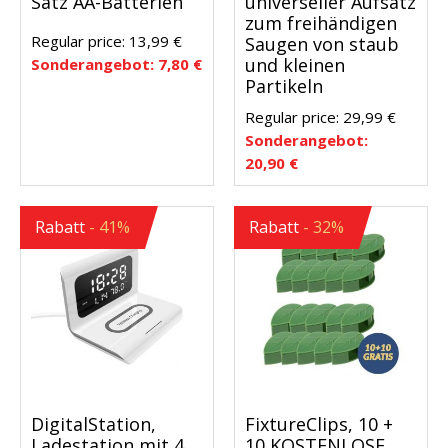
Satz AA-Batterien
universeller Aufsatz
zum freihändigen
Regular price:
13,99
€
Saugen von staub
und kleinen
Sonderangebot:
7,80
€
Partikeln
Regular price:
29,99
€
Sonderangebot:
20,90
€
Rabatt
- 41%
Rabatt
- 32%
DigitalStation,
FixtureClips, 10 +
Ladestation mit 4
10 KOSTENLOSE,