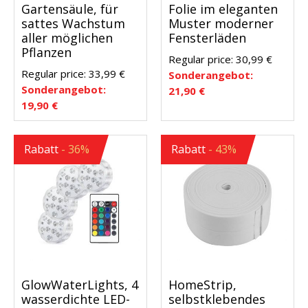
Gartensäule, für
Folie im eleganten
sattes Wachstum
Muster moderner
aller möglichen
Fensterläden
Pflanzen
Regular price:
30,99
€
Regular price:
33,99
€
Sonderangebot:
Sonderangebot:
21,90
€
19,90
€
Rabatt
- 36%
Rabatt
- 43%
GlowWaterLights, 4
HomeStrip,
wasserdichte LED-
selbstklebendes