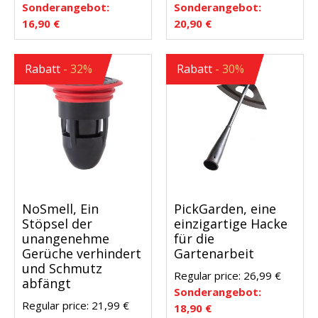
Sonderangebot:
Sonderangebot:
16,90
€
20,90
€
Rabatt
- 32%
Rabatt
- 30%
NoSmell, Ein
PickGarden, eine
Stöpsel der
einzigartige Hacke
unangenehme
für die
Gerüche verhindert
Gartenarbeit
und Schmutz
Regular price:
26,99
€
abfängt
Sonderangebot:
Regular price:
21,99
€
18,90
€