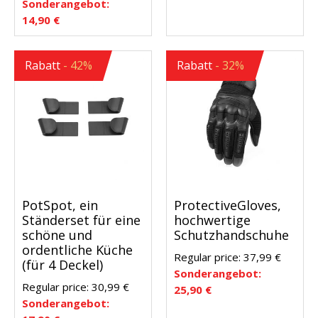
Sonderangebot:
14,90
€
Rabatt
- 42%
Rabatt
- 32%
PotSpot, ein
ProtectiveGloves,
Ständerset für eine
hochwertige
schöne und
Schutzhandschuhe
ordentliche Küche
Regular price:
37,99
€
(für 4 Deckel)
Sonderangebot:
Regular price:
30,99
€
25,90
€
Sonderangebot: