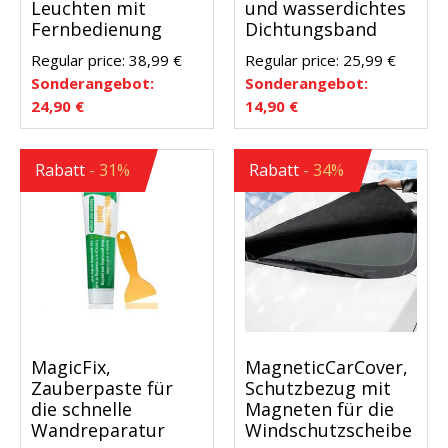
Leuchten mit
und wasserdichtes
Fernbedienung
Dichtungsband
Regular price:
38,99
€
Regular price:
25,99
€
Sonderangebot:
Sonderangebot:
24,90
€
14,90
€
Rabatt
- 31%
Rabatt
- 34%
MagicFix,
MagneticCarCover,
Zauberpaste für
Schutzbezug mit
die schnelle
Magneten für die
Wandreparatur
Windschutzscheibe