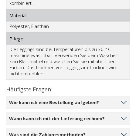
kombiniert.
Material:
Polyester, Elasthan
Pflege:
Die Leggings sind bei Temperaturen bis zu 30 ° C
maschinenwaschbar. Verwenden Sie beim Waschen
kein Bleichmittel und waschen Sie sie mit ähnlichen
Farben. Das Trocknen von Leggings im Trockner wird
nicht empfohlen.
Häufigste Fragen:
Wie kann ich eine Bestellung aufgeben?
Wählen Sie die Menge der Produkte aus, die Sie
Wann kann ich mit der Lieferung rechnen?
bestellen möchten, indem Sie auf 1 Stück, 2 Stück
oder 3 Stück klicken. Klicken Sie auf die Schaltfläche In
Wenn das ausgewählte Produkt in unserem Lager
Was sind die Zahlungsmethoden?