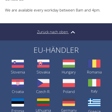
We are available every workday between 8am and 4pm.
Zurück nach oben
EU-HÄNDLER
Slovenia
Slovakia
Hungary
Romania
Italy
Croatia
Czech R.
Poland
Germany
Lithuania
Estonia
Greece