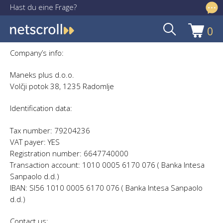
Hast du eine Frage?
info@netscroll.de
0
Zur
Zum
Navigation
Inhalt
Company’s info:
springen
springen
Maneks plus d.o.o.
Volčji potok 38, 1235 Radomlje
Identification data:
Tax number: 79204236
VAT payer: YES
Registration number: 6647740000
Transaction account: 1010 0005 6170 076 ( Banka Intesa
Sanpaolo d.d.)
IBAN: SI56 1010 0005 6170 076 ( Banka Intesa Sanpaolo
d.d.)
Contact us: